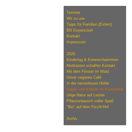
Termine
Wir zu uns
Tipps für Familien (Extern)
BN Guyancourt
Kontakt
Impressum
2026:
Kindertag & Entenschwimmen
Nistkästen schaffen Kontakt
Mit dem Förster im Wald
Unser veganes Café
In der namenlosen Höhle
Sagen und Kräuter im Klumpertal
Urige Natur auf Leonie
Pflanzentausch voller Spaß
"Bio" auf dem Fischl-Hof
Archiv