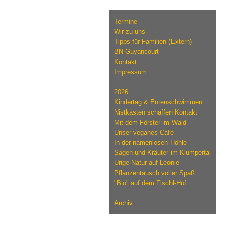
Termine
Wir zu uns
Tipps für Familien (Extern)
BN Guyancourt
Kontakt
Impressum
2026:
Kindertag & Entenschwimmen
Nistkästen schaffen Kontakt
Mit dem Förster im Wald
Unser veganes Café
In der namenlosen Höhle
Sagen und Kräuter im Klumpertal
Urige Natur auf Leonie
Pflanzentausch voller Spaß
"Bio" auf dem Fischl-Hof
Archiv