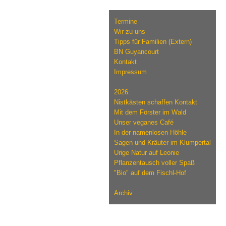
Termine
Wir zu uns
Tipps für Familien (Extern)
BN Guyancourt
Kontakt
Impressum
2026:
Nistkästen schaffen Kontakt
Mit dem Förster im Wald
Unser veganes Café
In der namenlosen Höhle
Sagen und Kräuter im Klumpertal
Urige Natur auf Leonie
Pflanzentausch voller Spaß
"Bio" auf dem Fischl-Hof
Archiv